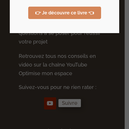
Plus de conseils
👉 Je découvre ce livre 👈
Recevez votre guide des 10
questions à se poser pour réussir
votre projet
Retrouvez tous nos conseils en
vidéo sur la chaîne YouTube
Optimise mon espace
Suivez-vous pour ne rien rater :
Suivre