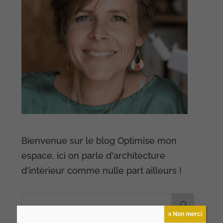
Bienvenue sur le blog Optimise mon
espace, ici on parle d'architecture
d'intérieur comme nulle part ailleurs !
x Non merci