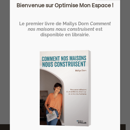
Bienvenue sur Optimise Mon Espace !
Devenez HOMER®… un architecte
d’intérieur spécialiste de l’optimisation
Le premier livre de Maïlys Dorn
Comment
de l’espace de l’habitat !
nos maisons nous construisent
est
>> Notre formation architecte d'intérieur
disponible en librairie.
à distance
Vous rêvez de devenir votre propre
architecte d’intérieur ?
>> Rejoignez l’Atelier HOME Découverte
et concrétisez votre projet !
Derniers articles