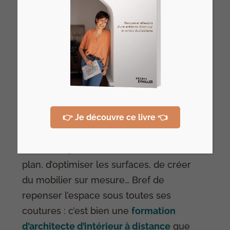
👉 Je découvre ce livre 👈
Si votre objectif est de retravailler le
plan, d’optimiser les surfaces, de créer
du mobilier sur mesure… Bref de
repenser l’espace sous toutes ses
coutures : c’est bien une
formation
d’architecte d’intérieur à distance
que