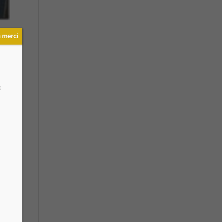
 merci
s