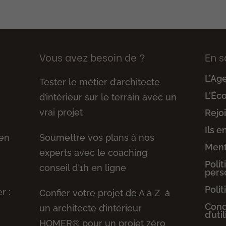
Vous avez besoin de ?
En s
L’Ag
Tester le métier d’architecte
L’Éc
d’intérieur sur le terrain avec un
vrai projet
Rejo
Ils e
 en
Soumettre vos plans à nos
Ment
experts avec le coaching
Poli
conseil d’1h en ligne
pers
Polit
r :
Confier votre projet de A à Z à
Cond
un architecte d’intérieur
d’uti
HOMER® pour un projet zéro