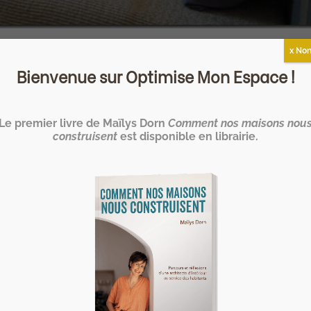
ienveillante : 17 trucs
x Non
Bienvenue sur Optimise Mon Espace !
partie !
Le premier livre de Maïlys Dorn
Comment nos maisons nou
construisent
est disponible en librairie.
 la série “17 trucs à connaître pour une maison zen et
, j’ai abordé les pièces à vivre et à partager : entrée,
 nous allons aborder les pièces plus...