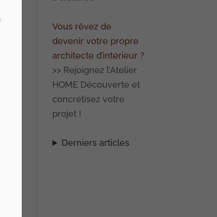
s
Vous rêvez de
devenir votre propre
architecte d’intérieur ?
>> Rejoignez l’Atelier
HOME Découverte et
concrétisez votre
projet !
Derniers articles