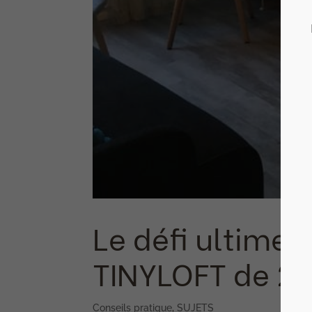
Le défi ultime :
TINYLOFT de 2
Conseils pratique
,
SUJETS