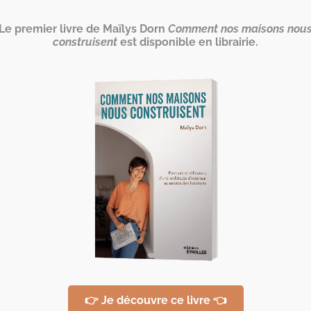
Le premier livre de Maïlys Dorn
Comment nos maisons nou
construisent
est disponible en librairie.
 vivre à 4 dans un
5m²
👉 Je découvre ce livre 👈