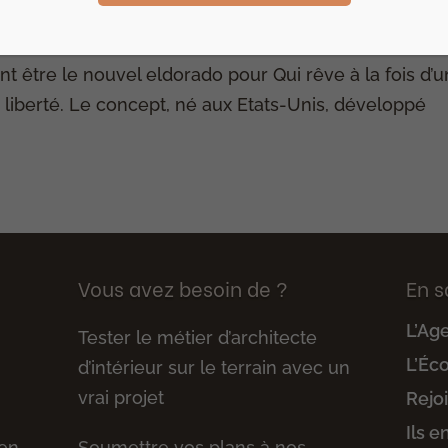
aissez ? Ces toutes petites maisons écologiques
 être le nouvel eldorado pour Qui rêve à la fois d’
e liberté. Le concept, né aux Etats-Unis, développé
Vous avez besoin de ?
En s
L’Ag
Tester le métier d’architecte
L’Éc
d’intérieur sur le terrain avec un
vrai projet
Rejo
Ils e
 en
Soumettre vos plans à nos