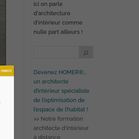
ici on parle
d'architecture
d'intérieur comme
nulle part ailleurs !
 merci
Devenez HOMER®…
un architecte
d’intérieur spécialiste
de l’optimisation de
s
l’espace de l’habitat !
>> Notre formation
architecte d'intérieur
à distance