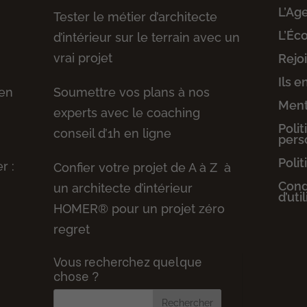
L’Ag
Tester le métier d’architecte
L’Éc
d’intérieur sur le terrain avec un
vrai projet
Rejo
Ils e
 en
Soumettre vos plans à nos
Ment
experts avec le coaching
Poli
conseil d’1h en ligne
pers
Polit
r :
Confier votre projet de A à Z à
Cond
un architecte d’intérieur
d’uti
HOMER® pour un projet zéro
regret
Vous recherchez quelque
chose ?