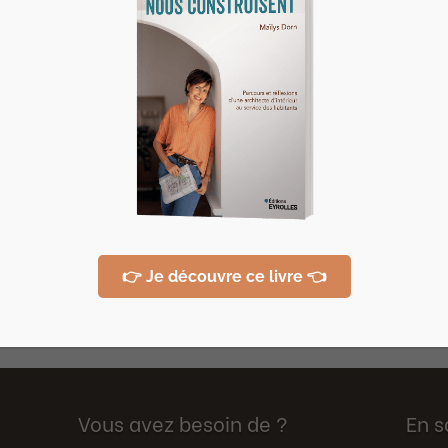
de Luke Skywalker, sur la planète Tatooine. Mais ce
 taupinière géante, n’est pas sorti tout droit de...
👉 Je découvre ce livre 👈
Vous avez besoin de ?
En s