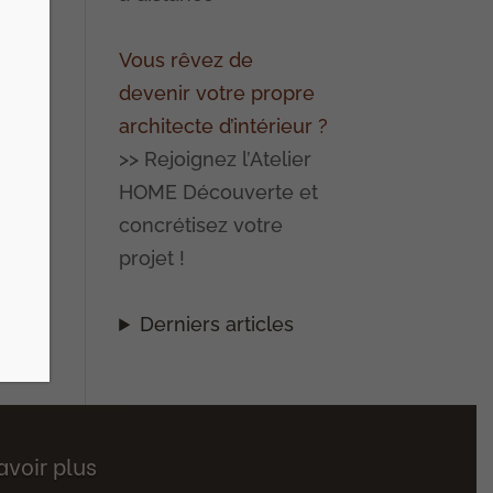
Vous rêvez de
devenir votre propre
architecte d’intérieur ?
>> Rejoignez l’Atelier
HOME Découverte et
concrétisez votre
projet !
Derniers articles
avoir plus