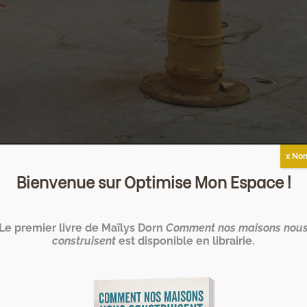
x Non
 : la pertinence des
Bienvenue sur Optimise Mon Espace !
glodytes
Le premier livre de Maïlys Dorn
Comment nos maisons nou
construisent
est disponible en librairie.
 … sous terre ? C’est en tous cas comme ça que