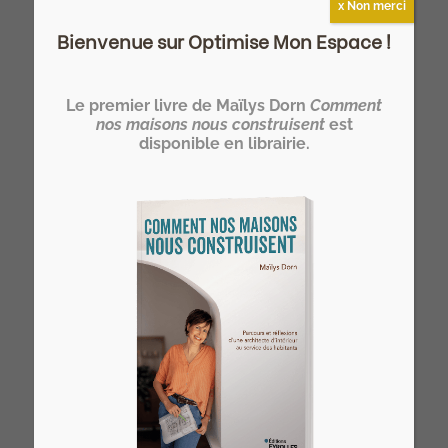
x Non merci
Bienvenue sur Optimise Mon Espace !
Devenez HOMER®… un architecte
d’intérieur spécialiste de l’optimisation
Le premier livre de Maïlys Dorn
Comment
nos maisons nous construisent
est
de l’espace de l’habitat !
disponible en librairie.
>> Notre formation architecte d'intérieur
à distance
Vous rêvez de devenir votre propre
architecte d’intérieur ?
>> Rejoignez l’Atelier HOME Découverte
et concrétisez votre projet !
Derniers articles