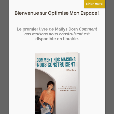
x Non merci
Bienvenue sur Optimise Mon Espace !
Devenez HOMER®… un architecte
Le premier livre de Maïlys Dorn
Comment
d’intérieur spécialiste de l’optimisation
nos maisons nous construisent
est
de l’espace de l’habitat !
disponible en librairie.
>> Notre formation architecte d'intérieur
à distance
Vous rêvez de devenir votre propre
architecte d’intérieur ?
>> Rejoignez l’Atelier HOME Découverte
et concrétisez votre projet !
Derniers articles