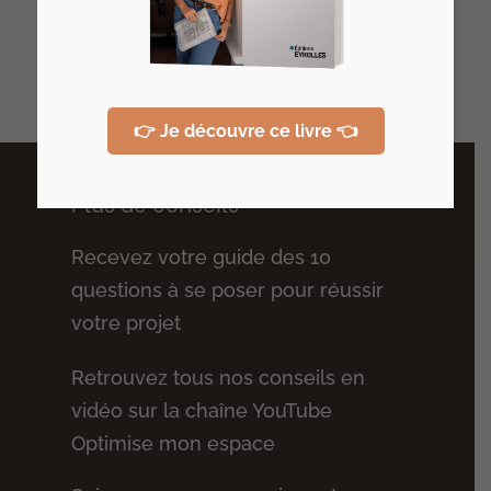
Derniers articles
👉 Je découvre ce livre 👈
Plus de conseils
Recevez votre guide des 10
questions à se poser pour réussir
votre projet
Retrouvez tous nos conseils en
vidéo sur la chaîne YouTube
Optimise mon espace