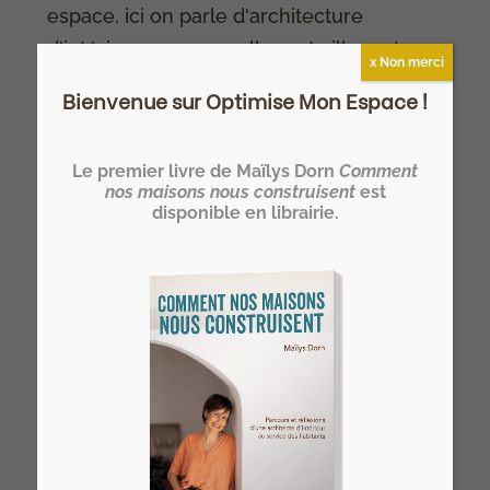
espace, ici on parle d'architecture
d'intérieur comme nulle part ailleurs !
x Non merci
Bienvenue sur Optimise Mon Espace !
Le premier livre de Maïlys Dorn
Comment
Devenez HOMER®… un architecte
nos maisons nous construisent
est
disponible en librairie.
d’intérieur spécialiste de l’optimisation
de l’espace de l’habitat !
>> Notre formation architecte d'intérieur
à distance
Vous rêvez de devenir votre propre
architecte d’intérieur ?
>> Rejoignez l’Atelier HOME Découverte
et concrétisez votre projet !