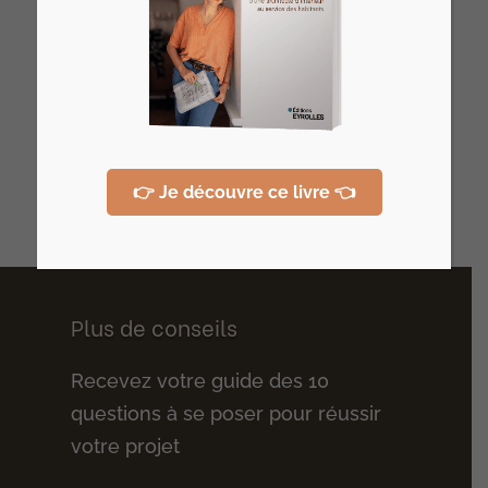
Vous rêvez de devenir votre propre
architecte d’intérieur ?
>> Rejoignez l’Atelier HOME Découverte
et concrétisez votre projet !
Derniers articles
👉 Je découvre ce livre 👈
Plus de conseils
Recevez votre guide des 10
questions à se poser pour réussir
votre projet