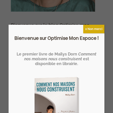
Bienvenue sur le blog Optimise mon
x Non merci
espace, ici on parle d'architecture
Bienvenue sur Optimise Mon Espace !
d'intérieur comme nulle part ailleurs !
Le premier livre de Maïlys Dorn
Comment
nos maisons nous construisent
est
disponible en librairie.
Devenez HOMER®… un architecte
d’intérieur spécialiste de l’optimisation
de l’espace de l’habitat !
>> Notre formation architecte d'intérieur
à distance