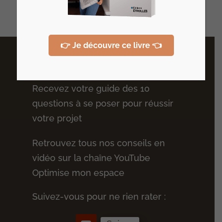
Derniers articles
👉 Je découvre ce livre 👈
Plus de conseils
Recevez votre guide des 10
questions à se poser pour réussir
votre projet
Retrouvez tous nos conseils en
vidéo sur la chaîne YouTube
Optimise mon espace
Suivez-vous pour ne rien rater :