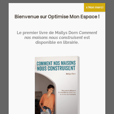
x Non merci
Bienvenue sur Optimise Mon Espace !
Devenez HOMER®… un architecte
Le premier livre de Maïlys Dorn
Comment
d’intérieur spécialiste de l’optimisation
nos maisons nous construisent
est
disponible en librairie.
de l’espace de l’habitat !
>> Notre formation architecte d'intérieur
à distance
Vous rêvez de devenir votre propre
architecte d’intérieur ?
>> Rejoignez l’Atelier HOME Découverte
et concrétisez votre projet !