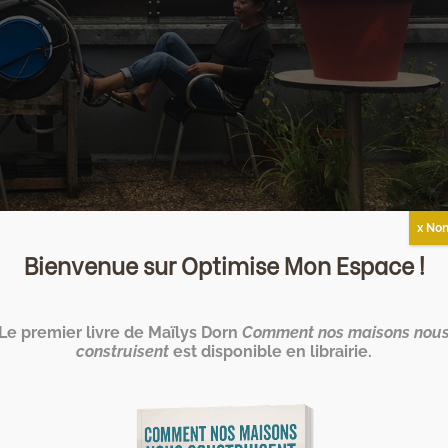
x Non
Bienvenue sur Optimise Mon Espace !
er sa maison
Le premier livre de Maïlys Dorn
Comment nos maisons nou
construisent
est disponible en librairie.
le l’a fait !