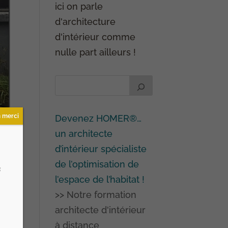
ici on parle
d'architecture
d'intérieur comme
nulle part ailleurs !
 merci
Devenez HOMER®…
un architecte
d’intérieur spécialiste
de l’optimisation de
s
l’espace de l’habitat !
>> Notre formation
architecte d'intérieur
à distance