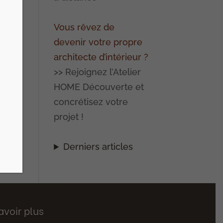
Vous rêvez de
on
devenir votre propre
architecte d’intérieur ?
>> Rejoignez l’Atelier
HOME Découverte et
concrétisez votre
projet !
Derniers articles
avoir plus