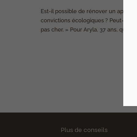
Est-il possible de rénover un appart
convictions écologiques ? Peut-être
pas cher. » Pour Aryla, 37 ans, qui ha
Plus de conseils