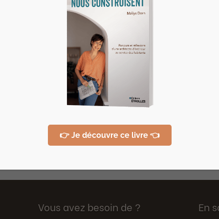
ement de centre-ville avec très peu d’argent et des
 avez-vous déjà tapé sur Google les mots « rénovati
bite à Pau (Pyrénées-Atlantiques), la réponse est...
👉 Je découvre ce livre 👈
Vous avez besoin de ?
En s