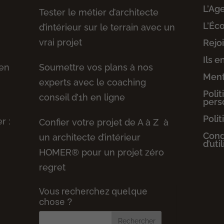
L’Ag
Tester le métier d’architecte
L’Éc
d’intérieur sur le terrain avec un
vrai projet
Rejo
Ils e
 en
Soumettre vos plans à nos
Ment
experts avec le coaching
Poli
conseil d’1h en ligne
pers
Polit
r :
Confier votre projet de A à Z à
Cond
un architecte d’intérieur
d’uti
HOMER® pour un projet zéro
regret
Vous recherchez quelque
chose ?