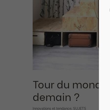
Tour du monde :
demain ?
Innovations et tendance
,
SUJETS