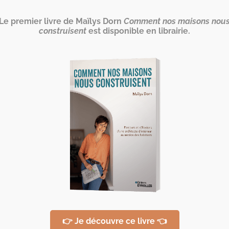
Le premier livre de Maïlys Dorn
Comment nos maisons nou
construisent
est disponible en librairie.
 Quel sera l’habitat d
👉 Je découvre ce livre 👈