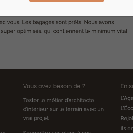
de. Où ça ? Chez vous. Avec qui ? Avec mon Cher-et-
vec vous. Les bagages sont prêts. Nous avons
s super optimisés, qui contiennent le minimum vital
Vous avez besoin de ?
En s
L’Ag
Tester le métier d’architecte
L’Éc
d’intérieur sur le terrain avec un
vrai projet
Rejo
Ils e
 en
Soumettre vos plans à nos