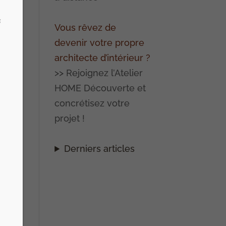
s
Vous rêvez de
devenir votre propre
architecte d’intérieur ?
>> Rejoignez l’Atelier
HOME Découverte et
concrétisez votre
projet !
Derniers articles
e