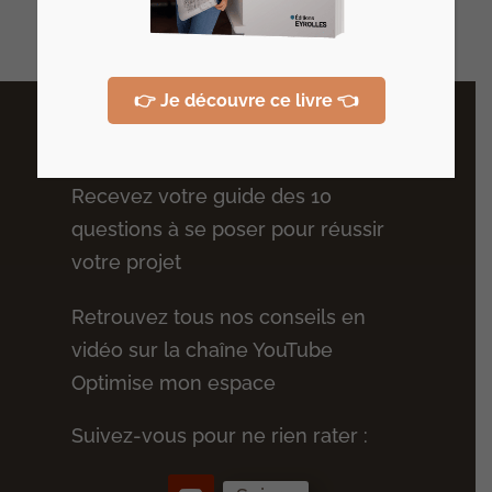
Derniers articles
👉 Je découvre ce livre 👈
Plus de conseils
Recevez votre guide des 10
questions à se poser pour réussir
votre projet
Retrouvez tous nos conseils en
vidéo sur la chaîne YouTube
Optimise mon espace
Suivez-vous pour ne rien rater :