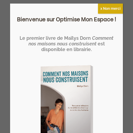
x Non merci
Bienvenue sur Optimise Mon Espace !
Devenez HOMER®… un architecte
Le premier livre de Maïlys Dorn
Comment
d’intérieur spécialiste de l’optimisation
nos maisons nous construisent
est
disponible en librairie.
de l’espace de l’habitat !
>> Notre formation architecte d'intérieur
à distance
Vous rêvez de devenir votre propre
architecte d’intérieur ?
>> Rejoignez l’Atelier HOME Découverte
et concrétisez votre projet !