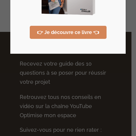
Derniers articles
👉 Je découvre ce livre 👈
Plus de conseils
Recevez votre guide des 10
questions à se poser pour réussir
votre projet
Retrouvez tous nos conseils en
vidéo sur la chaîne YouTube
Optimise mon espace
Suivez-vous pour ne rien rater :