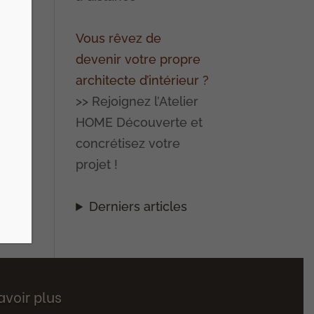
de
Vous rêvez de
devenir votre propre
architecte d’intérieur ?
>> Rejoignez l’Atelier
HOME Découverte et
concrétisez votre
projet !
Derniers articles
avoir plus