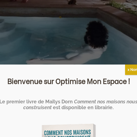
x Non
erties » avec patio : l
Bienvenue sur Optimise Mon Espace !
ations tunisiennes
Le premier livre de Maïlys Dorn
Comment nos maisons nou
construisent
est disponible en librairie.
 « Quel sera l’habitat de demain ? » réalisée dans le