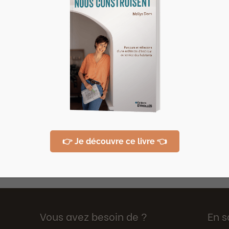
 à la rencontre des acteurs et penseurs de l’habitat 
encontré 3...
👉 Je découvre ce livre 👈
Vous avez besoin de ?
En s