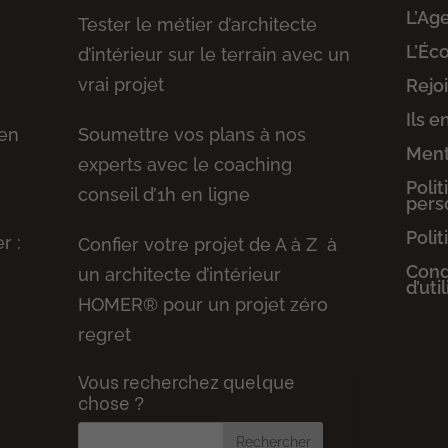
L’Ag
Tester le métier d’architecte
L’Éc
d’intérieur sur le terrain avec un
vrai projet
Rejo
Ils e
 en
Soumettre vos plans à nos
Ment
experts avec le coaching
Poli
conseil d’1h en ligne
pers
Polit
r :
Confier votre projet de A à Z à
Cond
un architecte d’intérieur
d’uti
HOMER® pour un projet zéro
regret
Vous recherchez quelque
chose ?