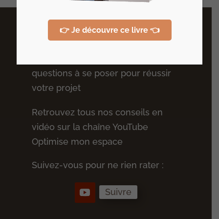
👉 Je découvre ce livre 👈
Plus de conseils
Recevez votre guide des 10
questions à se poser pour réussir
votre projet
Retrouvez tous nos conseils en
vidéo sur la chaîne YouTube
Optimise mon espace
Suivez-vous pour ne rien rater :
Suivre