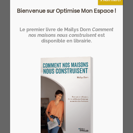
Bienvenue sur Optimise Mon Espace !
Devenez HOMER®… un architecte
d’intérieur spécialiste de l’optimisation
Le premier livre de Maïlys Dorn
Comment
nos maisons nous construisent
est
de l’espace de l’habitat !
disponible en librairie.
>> Notre formation architecte d'intérieur
à distance
Vous rêvez de devenir votre propre
architecte d’intérieur ?
>> Rejoignez l’Atelier HOME Découverte
et concrétisez votre projet !
Derniers articles