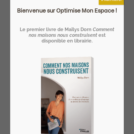
Bienvenue sur Optimise Mon Espace !
Devenez HOMER®… un architecte
d’intérieur spécialiste de l’optimisation
Le premier livre de Maïlys Dorn
Comment
de l’espace de l’habitat !
nos maisons nous construisent
est
disponible en librairie.
>> Notre formation architecte d'intérieur
à distance
Vous rêvez de devenir votre propre
architecte d’intérieur ?
>> Rejoignez l’Atelier HOME Découverte
et concrétisez votre projet !
Derniers articles