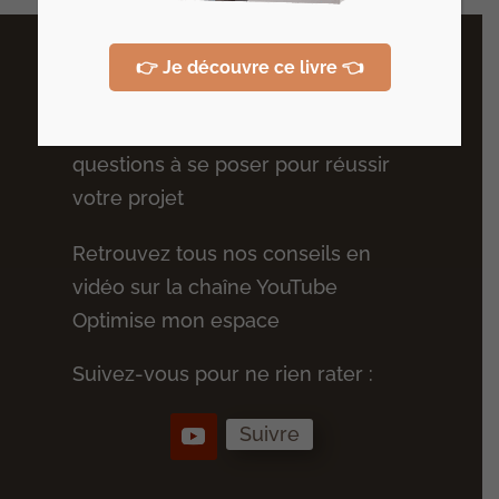
👉 Je découvre ce livre 👈
Plus de conseils
Recevez votre guide des 10
questions à se poser pour réussir
votre projet
Retrouvez tous nos conseils en
vidéo sur la chaîne YouTube
Optimise mon espace
Suivez-vous pour ne rien rater :
Suivre