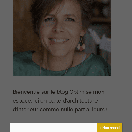
Bienvenue sur le blog Optimise mon
espace, ici on parle d'architecture
d'intérieur comme nulle part ailleurs !
x Non merci