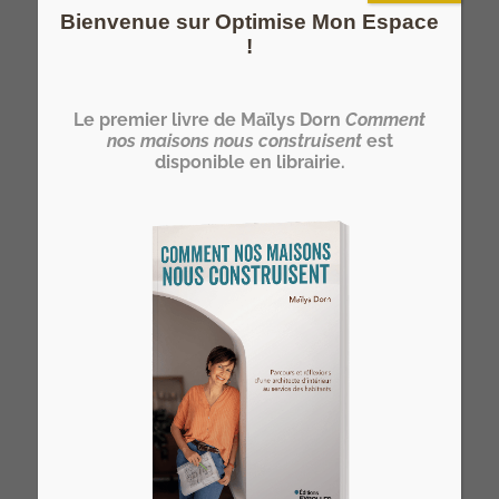
Bienvenue sur Optimise Mon Espace
!
Devenez HOMER®… un architecte
d’intérieur spécialiste de l’optimisation
Le premier livre de Maïlys Dorn
Comment
de l’espace de l’habitat !
nos maisons nous construisent
est
>> Notre formation architecte d'intérieur
disponible en librairie.
à distance
Vous rêvez de devenir votre propre
architecte d’intérieur ?
>> Rejoignez l’Atelier HOME Découverte
et concrétisez votre projet !
Derniers articles